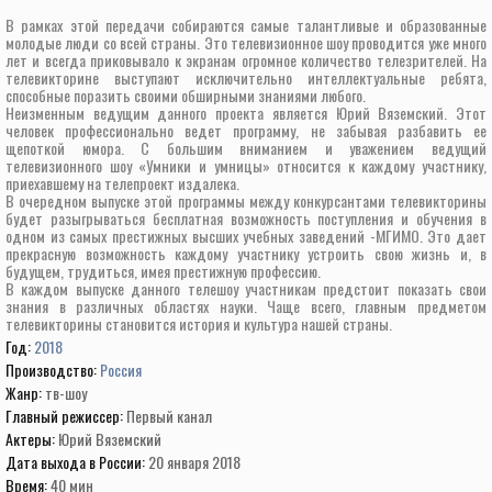
В рамках этой передачи собираются самые талантливые и образованные
молодые люди со всей страны. Это телевизионное шоу проводится уже много
лет и всегда приковывало к экранам огромное количество телезрителей. На
телевикторине выступают исключительно интеллектуальные ребята,
способные поразить своими обширными знаниями любого.
Неизменным ведущим данного проекта является Юрий Вяземский. Этот
человек профессионально ведет программу, не забывая разбавить ее
щепоткой юмора. С большим вниманием и уважением ведущий
телевизионного шоу «Умники и умницы» относится к каждому участнику,
приехавшему на телепроект издалека.
В очередном выпуске этой программы между конкурсантами телевикторины
будет разыгрываться бесплатная возможность поступления и обучения в
одном из самых престижных высших учебных заведений -МГИМО. Это дает
прекрасную возможность каждому участнику устроить свою жизнь и, в
будущем, трудиться, имея престижную профессию.
В каждом выпуске данного телешоу участникам предстоит показать свои
знания в различных областях науки. Чаще всего, главным предметом
телевикторины становится история и культура нашей страны.
Год:
2018
Производство:
Россия
Жанр:
тв-шоу
Главный режиссер:
Первый канал
Актеры:
Юрий Вяземский
Дата выхода в России:
20 января 2018
Время:
40 мин