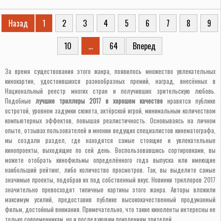
Назад
1
2
3
4
5
6
7
8
9
10
...
64
Вперед
За время существования этого жанра, появилось множество увлекательных
кинокартин, удостоившихся разнообразных премий, наград, внесённых в
Национальный реестр многих стран и получивших зрительскую любовь.
Подобные
лучшие триллеры 2017 в хорошем качестве
нравятся публике
остротой, уровнем задумки сюжета, актёрской игрой, минимальным количеством
компьютерных эффектов, повышая реалистичность. Основываясь на личном
опыте, отзывах пользователей и мнении ведущих специалистов кинематографа,
мы создали раздел, где находятся самые стоящие и увлекательные
кинопроекты, выходящие по сей день. Воспользовавшись сортировками, вы
можете отобрать кинофильмы определённого года выпуска или имеющие
наибольший рейтинг, либо количество просмотров. Так, вы выделите самые
значимые проекты, подобрав их под собственный вкус. Новинки триллеров 2017
значительно превосходят типичные картины этого жанра. Авторы вложили
максимум усилий, предоставив публике высококачественный продуманный
фильм, достойный внимания. Примечательно, что такие киноленты интересны не
только современникам, но и последующим поколениям зрителей.