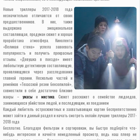
Новые триллеры 2017-2018 года
незначительно отличаются от своих
предшественников. В них, также
выдержана эмоциональная
составляющая, продуман сюжет и хорошо
проработана атмосфера. Кинолента
«Великая стена» успела завоевать
популярность и получить прекрасные
отзывы. «Девушка в поезде» имеет
любопытную детективную составляющую,
проявляющуюся через расследования
главной героини. Несколько частей и
ремейков «Техасской резни бензопилой»,
совместили в себе достаточно близкие
жанры –
ужасы
и
мистика
. Сюжет расскажет о семействе людоедов,
занимающихся убийством людей, и последующим, их поеданием
Каждый любитель остросюжетных и захватывающих картин беспрепятственно
может зайти в данный раздел и начать смотреть онлайн лучшие триллеры 2017-
2018 года
бесплатно. Благодаря фильтрам и сортировкам, вы быстро подберёте что-
нибудь интересное и начнёте немедленный просмотр, ведь наш плеер не