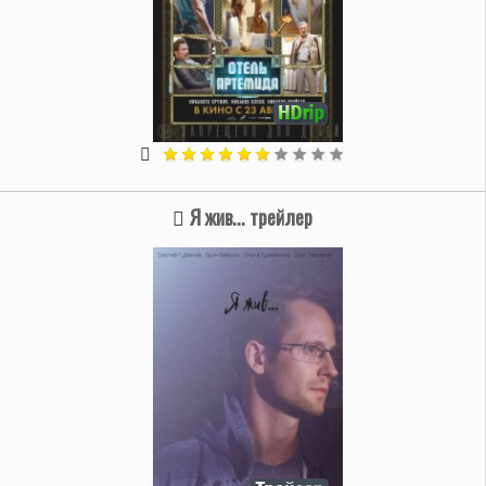
Я жив... трейлер