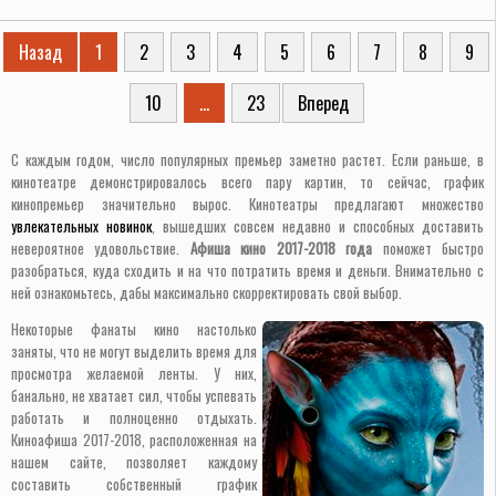
Назад
1
2
3
4
5
6
7
8
9
10
...
23
Вперед
С каждым годом, число популярных премьер заметно растет. Если раньше, в
кинотеатре демонстрировалось всего пару картин, то сейчас, график
кинопремьер значительно вырос. Кинотеатры предлагают множество
увлекательных новинок
, вышедших совсем недавно и способных доставить
невероятное удовольствие.
Афиша кино 2017-2018 года
поможет быстро
разобраться, куда сходить и на что потратить время и деньги. Внимательно с
ней ознакомьтесь, дабы максимально скорректировать свой выбор.
Некоторые фанаты кино настолько
заняты, что не могут выделить время для
просмотра желаемой ленты. У них,
банально, не хватает сил, чтобы успевать
работать и полноценно отдыхать.
Киноафиша 2017-2018, расположенная на
нашем сайте, позволяет каждому
составить собственный график