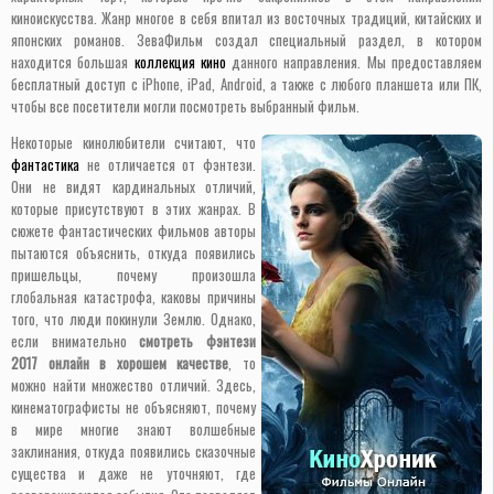
киноискусства. Жанр многое в себя впитал из восточных традиций, китайских и
японских романов. ЗеваФильм создал специальный раздел, в котором
находится большая
коллекция кино
данного направления. Мы предоставляем
бесплатный доступ с iPhone, iPad, Android, а также с любого планшета или ПК,
чтобы все посетители могли посмотреть выбранный фильм.
Некоторые кинолюбители считают, что
фантастика
не отличается от фэнтези.
Они не видят кардинальных отличий,
которые присутствуют в этих жанрах. В
сюжете фантастических фильмов авторы
пытаются объяснить, откуда появились
пришельцы, почему произошла
глобальная катастрофа, каковы причины
того, что люди покинули Землю. Однако,
если внимательно
смотреть фэнтези
2017 онлайн в хорошем качестве
, то
можно найти множество отличий. Здесь,
кинематографисты не объясняют, почему
в мире многие знают волшебные
заклинания, откуда появились сказочные
существа и даже не уточняют, где