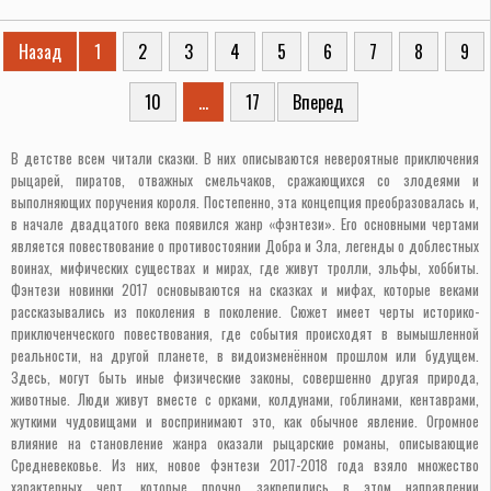
Назад
1
2
3
4
5
6
7
8
9
10
...
17
Вперед
В детстве всем читали сказки. В них описываются невероятные приключения
рыцарей, пиратов, отважных смельчаков, сражающихся со злодеями и
выполняющих поручения короля. Постепенно, эта концепция преобразовалась и,
в начале двадцатого века появился жанр «фэнтези». Его основными чертами
является повествование о противостоянии Добра и Зла, легенды о доблестных
воинах, мифических существах и мирах, где живут тролли, эльфы, хоббиты.
Фэнтези новинки 2017 основываются на сказках и мифах, которые веками
рассказывались из поколения в поколение. Сюжет имеет черты историко-
приключенческого повествования, где события происходят в вымышленной
реальности, на другой планете, в видоизменённом прошлом или будущем.
Здесь, могут быть иные физические законы, совершенно другая природа,
животные. Люди живут вместе с орками, колдунами, гоблинами, кентаврами,
жуткими чудовищами и воспринимают это, как обычное явление. Огромное
влияние на становление жанра оказали рыцарские романы, описывающие
Средневековье. Из них, новое фэнтези 2017-2018 года взяло множество
характерных черт, которые прочно закрепились в этом направлении