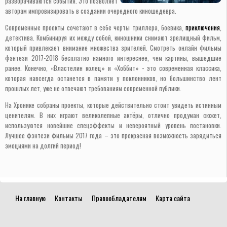
разворачиваются события. Это позволяет
авторам импровизировать в создании очередного киношедевра.
Современные проекты сочетают в себе черты триллера, боевика,
приключения
,
детектива. Комбинируя их между собой, киношники снимают зрелищный фильм,
который привлекает внимание множества зрителей. Смотреть онлайн фильмы
фэнтези 2017-2018 бесплатно намного интереснее, чем картины, вышедшие
ранее. Конечно, «Властелин колец» и «Хоббит» - это современная классика,
которая навсегда останется в памяти у поклонников, но большинство лент
прошлых лет, уже не отвечают требованиям современной публики.
На Хронике собраны проекты, которые действительно стоит увидеть истинным
ценителям. В них играют великолепные актёры, отлично продуман сюжет,
используются новейшие спецэффекты и невероятный уровень постановки.
Лучшее фэнтези фильмы 2017 года – это прекрасная возможность зарядиться
эмоциями на долгий период!
На главную
Контакты
Правообладателям
Карта сайта