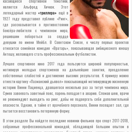
касающиеся спортивной тематики,
является Альфред Хичкок. Этот
легендарный мастер
«триллера»
ещё в
1927 году представил публике «Ринг»,
где рассказывается о противостоянии
боксёра-любителя с чемпионом мира,
решившим побороться за сердце
девушки по имени Мейбл. В Советском Союзе, к числу первых проектов
относится семейная комедия «Вратарь», показывающая амбициозного юношу
Антошу, желающего стать профессиональным футболистом.
Лучшее спортивное кино 2017 года пользуются широкой популярностью,
мотивируя молодых спортсменов на дальнейшие занятия, преодоление
собственных слабостей и достижение высоких результатов. К примеру можно
отнести картину «Пазманский дьявол» показывающий мотивирующую жизненную
историю Винни Пациенца, дравшегося несколько раз за титул чемпиона мира.
Сумев завоевать заветный пояс, парень попадает в аварию. Сломав шею, врачи
не рекомендуют выходить на ринг, дабы не подвергать себя дополнительной
опасности. Однако, в тайне от врачебного персонала, Винни посещает зал, где
пытается восстановить потерянную форму.
В этом разделе Вы найдете последние новинки фильмов про спорт 2017-2018,
собранные профессиональной командой, обладающей большим опытом в