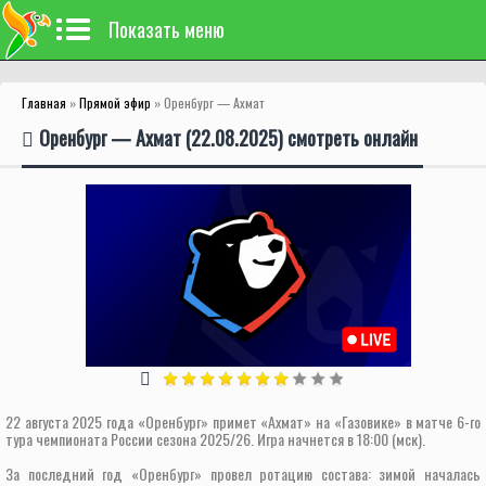
Показать меню
Главная
»
Прямой эфир
» Оренбург — Ахмат
Оренбург — Ахмат (22.08.2025) смотреть онлайн
22 августа 2025 года «Оренбург» примет «Ахмат» на «Газовике» в матче 6-го
тура чемпионата России сезона 2025/26. Игра начнется в 18:00 (мск).
За последний год «Оренбург» провел ротацию состава: зимой началась