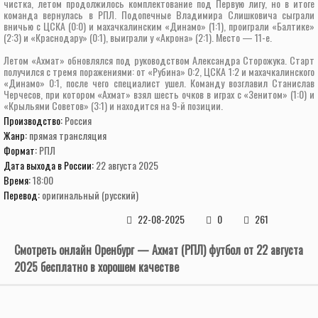
чистка, летом продолжилось комплектование под Первую лигу, но в итоге
команда вернулась в РПЛ. Подопечные Владимира Слишковича сыграли
вничью с ЦСКА (0:0) и махачкалинским «Динамо» (1:1), проиграли «Балтике»
(2:3) и «Краснодару» (0:1), выиграли у «Акрона» (2:1). Место — 11-е.
Летом «Ахмат» обновлялся под руководством Александра Сторожука. Старт
получился с тремя поражениями: от «Рубина» 0:2, ЦСКА 1:2 и махачкалинского
«Динамо» 0:1, после чего специалист ушел. Команду возглавил Станислав
Черчесов, при котором «Ахмат» взял шесть очков в играх с «Зенитом» (1:0) и
«Крыльями Советов» (3:1) и находится на 9-й позиции.
Производство:
Россия
Жанр:
прямая трансляция
Формат:
РПЛ
Дата выхода в России:
22 августа 2025
Время:
18:00
Перевод:
оригинальный (русский)
22-08-2025
0
261
Смотреть онлайн Оренбург — Ахмат (РПЛ) футбол от 22 августа
2025 бесплатно в хорошем качестве