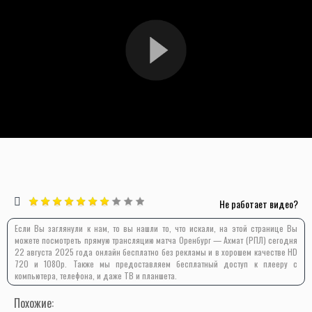
Не работает видео?
Если Вы заглянули к нам, то вы нашли то, что искали, на этой странице Вы
можете посмотреть прямую трансляцию матча Оренбург — Ахмат (РПЛ) сегодня
22 августа 2025 года онлайн бесплатно без рекламы и в хорошем качестве HD
720 и 1080p. Также мы предоставляем бесплатный доступ к плееру с
компьютера, телефона, и даже ТВ и планшета.
Похожие: