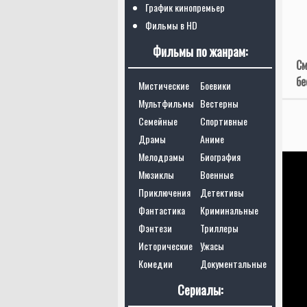
График кинопремьер
Фильмы в HD
Фильмы по жанрам:
См
бе
Мистические
Боевики
Мультфильмы
Вестерны
Семейные
Спортивные
Драмы
Аниме
Мелодрамы
Биография
Мюзиклы
Военные
Приключения
Детективы
Фантастика
Криминальные
Фэнтези
Триллеры
Исторические
Ужасы
Комедии
Документальные
Сериалы: