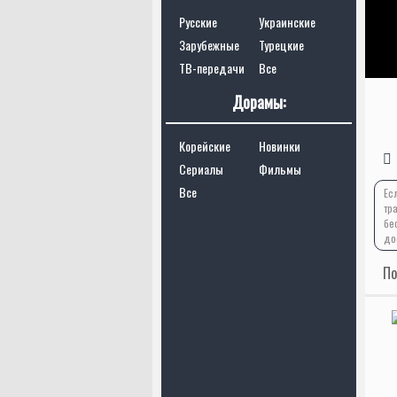
Русские
Украинские
Зарубежные
Турецкие
ТВ-передачи
Все
Дорамы:
Корейские
Новинки
Сериалы
Фильмы
Все
Ес
тр
бе
до
По