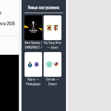
Новые поступления:
5
уста 2025
Лига Европы /
Гоу Эхед Иглс
СИМУЛКАСТ /
— Брага
МУЛЬТИКАСТ
/ 18 матчей в
одном эфире
Порту —
Селтик —
Рейнджерс
Утрехт