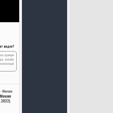
ет видео?
реть прямую
ода онлайн
бесплатный
 Монако
2.2022)