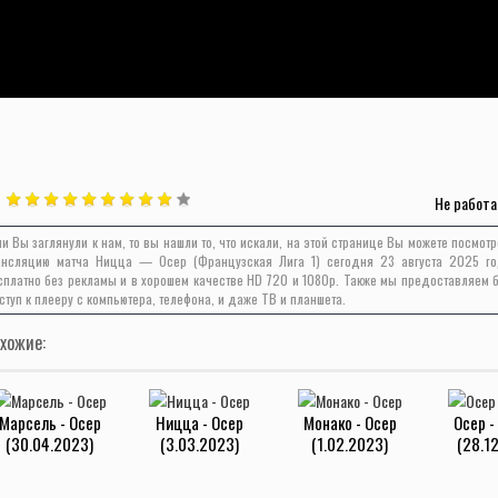
Не работа
ли Вы заглянули к нам, то вы нашли то, что искали, на этой странице Вы можете посмот
ансляцию матча Ницца — Осер (Французская Лига 1) сегодня 23 августа 2025 г
сплатно без рекламы и в хорошем качестве HD 720 и 1080p. Также мы предоставляем 
ступ к плееру с компьютера, телефона, и даже ТВ и планшета.
хожие:
Марсель - Осер
Ницца - Осер
Монако - Осер
Осер -
(30.04.2023)
(3.03.2023)
(1.02.2023)
(28.1