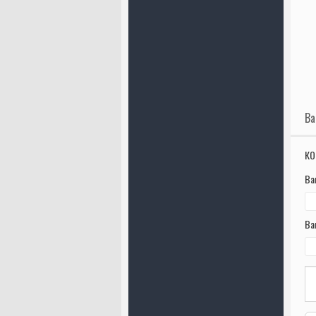
Ва
КО
Ва
Ва