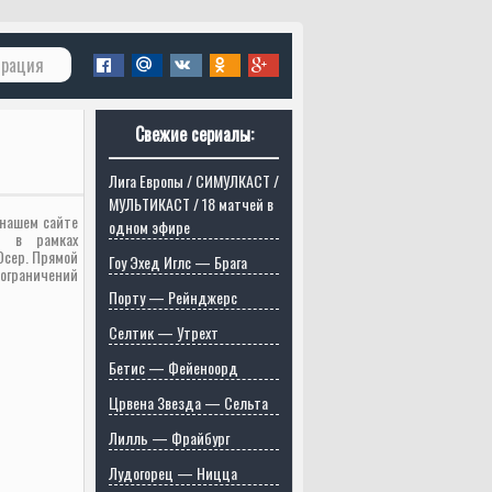
трация
Свежие сериалы:
Лига Европы / СИМУЛКАСТ /
МУЛЬТИКАСТ / 18 матчей в
 нашем сайте
одном эфире
а в рамках
Осер. Прямой
Гоу Эхед Иглс — Брага
 ограничений
Порту — Рейнджерс
Селтик — Утрехт
Бетис — Фейеноорд
Црвена Звезда — Сельта
Лилль — Фрайбург
Лудогорец — Ницца