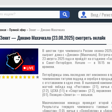
Вход / Регис
авная
»
Прямой эфир
» Зенит — Динамо Махачкала
Зенит — Динамо Махачкала (23.08.2025) смотреть онлайн
В шестом туре чемпионата России сезона-2025
сыграет дома с «Динамо» (Махачкала). Встреча 
23 августа 2025 года и пройдёт на стадионе «Га
в Санкт-Петербурге. Начало — в 16:15 по 
времени.
Петербуржцы семь последних лет неизменно в п
чемпионских титулов подряд и серебро в преды
с отставанием в одно очко. В нынешней кампани
матчей: победа над «Ростовом» (2:1), ничьи 
(2:2), ЦСКА (1:1) и «Спартаком» (2:2), поражени
(0:1). Позиция «Зенита» — восьмая.
Махачкалинская команда проводит второй 
Результаты текущего чемпионата таковые:
«Ахматом» (1:0), ничьи с «Оренбургом» и «Акроно