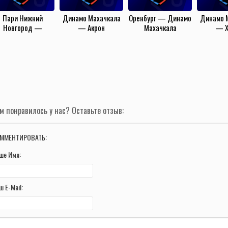
Пари Нижний
Динамо Махачкала
Оренбург — Динамо
Динамо 
Новгород —
— Акрон
Махачкала
— Х
инамо Махачкала
(8.08.2025)
(27.07.2025)
(6.04
(18.08.2025)
м понравилось у нас? Оставьте отзыв:
ММЕНТИРОВАТЬ:
ше Имя:
ш E-Mail: