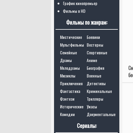
График кинопремьер
Фильмы в HD
Фильмы по жанрам:
Мистические
Боевики
Мультфильмы
Вестерны
Семейные
Спортивные
Драмы
Аниме
См
Мелодрамы
Биография
бе
Мюзиклы
Военные
Приключения
Детективы
Фантастика
Криминальные
Фэнтези
Триллеры
Исторические
Ужасы
Комедии
Документальные
Сериалы: