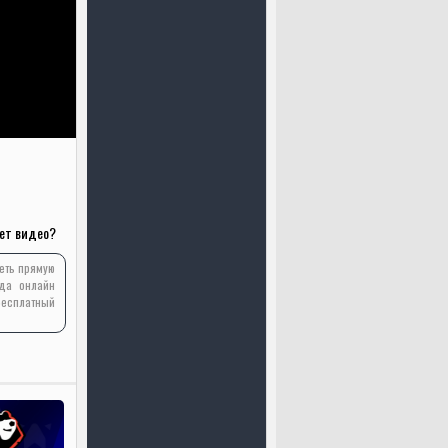
ет видео?
реть прямую
да онлайн
бесплатный