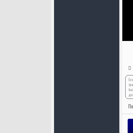
Ес
тр
бе
до
По