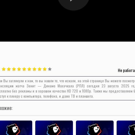
Не работа
ли Вы заглянули к нам, то вы нашли то, что искали, на этой странице Вы можете посмот
ансляцию матча Зенит — Динамо Махачкала (РПЛ) сегодня 23 августа 2025 го
сплатно без рекламы и в хорошем качестве HD 720 и 1080p. Также мы предоставляем 
ступ к плееру с компьютера, телефона, и даже ТВ и планшета.
хожие: