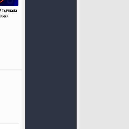
Махачкала
имки
.2025)