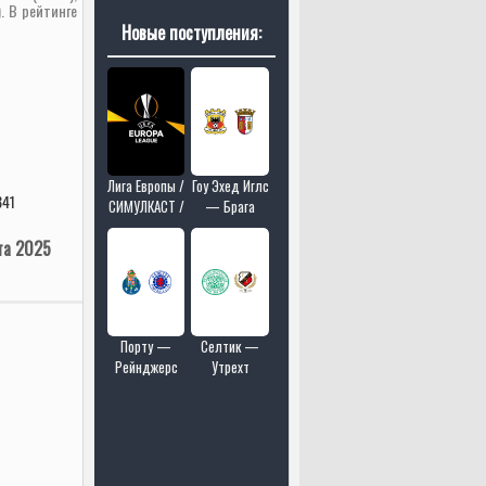
. В рейтинге
Новые поступления:
Лига Европы /
Гоу Эхед Иглс
841
СИМУЛКАСТ /
— Брага
МУЛЬТИКАСТ
та 2025
/ 18 матчей в
одном эфире
Порту —
Селтик —
Рейнджерс
Утрехт