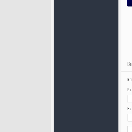
Д
Ва
КО
Ва
Ва