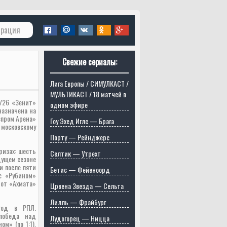
трация
Свежие сериалы:
Лига Европы / СИМУЛКАСТ /
МУЛЬТИКАСТ / 18 матчей в
/26 «Зенит»
одном эфире
назначена на
зпром Арена»
Гоу Эхед Иглс — Брага
московскому
Порту — Рейнджерс
ризах: шесть
Селтик — Утрехт
дущем сезоне
и после пяти
Бетис — Фейеноорд
с «Рубином»
е от «Ахмата»
Црвена Звезда — Сельта
Лилль — Фрайбург
год в РПЛ.
 победа над
Лудогорец — Ницца
м» (по 1:1),