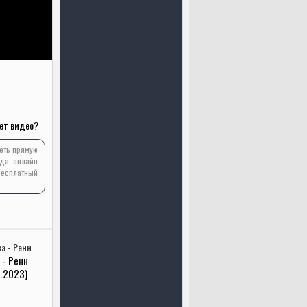
ет видео?
реть прямую
ода онлайн
бесплатный
 - Ренн
2.2023)