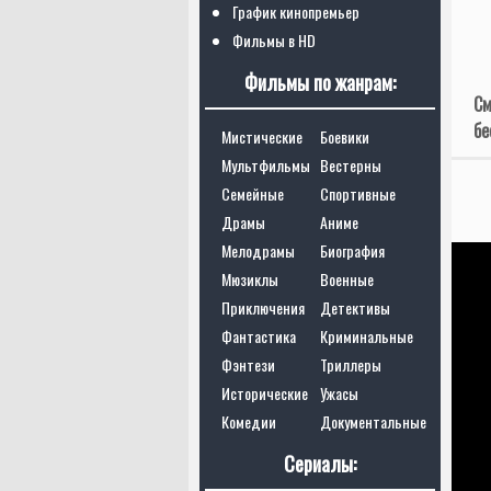
График кинопремьер
Фильмы в HD
Фильмы по жанрам:
См
бе
Мистические
Боевики
Мультфильмы
Вестерны
Семейные
Спортивные
Драмы
Аниме
Мелодрамы
Биография
Мюзиклы
Военные
Приключения
Детективы
Фантастика
Криминальные
Фэнтези
Триллеры
Исторические
Ужасы
Комедии
Документальные
Сериалы: