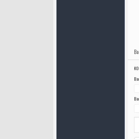
Ва
КО
Ва
Ва