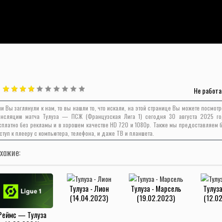
Не работа
ли Вы заглянули к нам, то вы нашли то, что искали, на этой странице Вы можете посмот
ансляцию матча Тулуза — ПСЖ (Французская Лига 1) сегодня 30 августа 2025 г
сплатно без рекламы и в хорошем качестве HD 720 и 1080p. Также мы предоставляем 
ступ к плееру с компьютера, телефона, и даже ТВ и планшета.
хожие:
Тулуза - Лион
Тулуза - Марсель
Тулуза
(14.04.2023)
(19.02.2023)
(12.0
Реймс — Тулуза