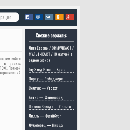
трация
Свежие сериалы:
Лига Европы / СИМУЛКАСТ /
МУЛЬТИКАСТ / 18 матчей в
 нашем сайте
одном эфире
а в рамках
 ПСЖ. Прямой
Гоу Эхед Иглс — Брага
 ограничений
Порту — Рейнджерс
Селтик — Утрехт
Бетис — Фейеноорд
Црвена Звезда — Сельта
Лилль — Фрайбург
Лудогорец — Ницца