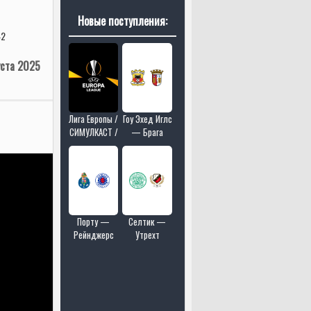
Новые поступления:
2
уста 2025
Лига Европы /
Гоу Эхед Иглс
СИМУЛКАСТ /
— Брага
МУЛЬТИКАСТ
/ 18 матчей в
одном эфире
Порту —
Селтик —
Рейнджерс
Утрехт