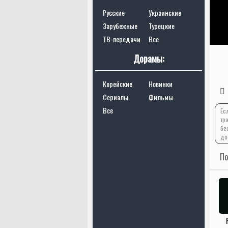
Русские
Украинские
Зарубежные
Турецкие
ТВ-передачи
Все
Дорамы:
Корейские
Новинки
Сериалы
Фильмы
Все
Ес
тр
бе
до
По