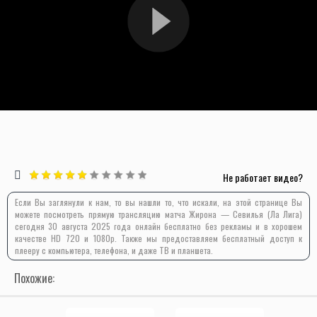
Не работает видео?
Если Вы заглянули к нам, то вы нашли то, что искали, на этой странице Вы
можете посмотреть прямую трансляцию матча Жирона — Севилья (Ла Лига)
сегодня 30 августа 2025 года онлайн бесплатно без рекламы и в хорошем
качестве HD 720 и 1080p. Также мы предоставляем бесплатный доступ к
плееру с компьютера, телефона, и даже ТВ и планшета.
Похожие: