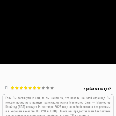
Не работает видео?
Если Вы заглянули к нам, то вы нашли то, что искали, на этой странице Вы
можете посмотреть прямую трансляцию матча Манчестер Сити — Манчестер
Юнайтед (АПЛ) сегодня 14 сентября 2025 года онлайн бесплатно без рекламы
и в хорошем качестве HD 720 и 1080p. Также мы предоставляем бесплатный
доступ к плееру с компьютера, телефона, и даже ТВ и планшета.