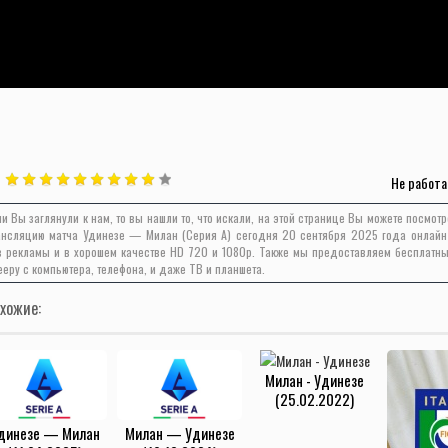
Не работа
ли Вы заглянули к нам, то вы нашли то, что искали, на этой странице Вы можете посмот
ансляцию матча Удинезе — Милан (Серия А) сегодня 20 сентября 2025 года онлайн
з рекламы и в хорошем качестве HD 720 и 1080p. Также мы предоставляем бесплатны
ееру с компьютера, телефона, и даже ТВ и планшета.
хожие:
Милан - Удинезе
(25.02.2022)
динезе — Милан
Милан — Удинезе