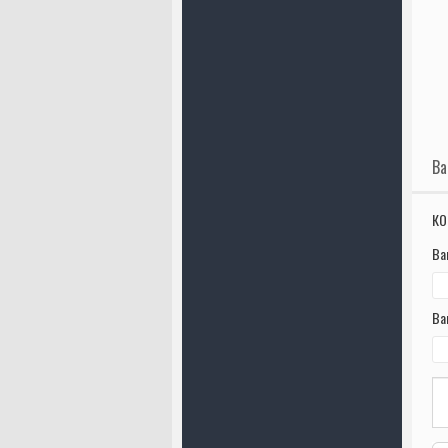
Ва
КО
Ва
Ва