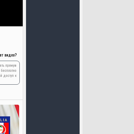
ет видео?
реть прямую
 бесплатно
й доступ к