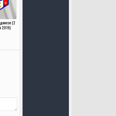
Удинезе (2
я 2019)