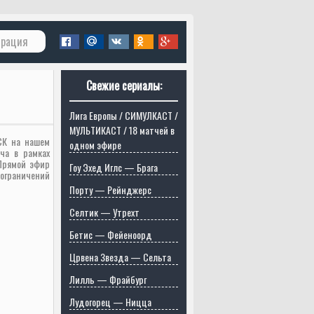
трация
Свежие сериалы:
Лига Европы / СИМУЛКАСТ /
МУЛЬТИКАСТ / 18 матчей в
СК на нашем
одном эфире
ча в рамках
Прямой эфир
Гоу Эхед Иглс — Брага
ограничений
Порту — Рейнджерс
Селтик — Утрехт
Бетис — Фейеноорд
Црвена Звезда — Сельта
Лилль — Фрайбург
Лудогорец — Ницца