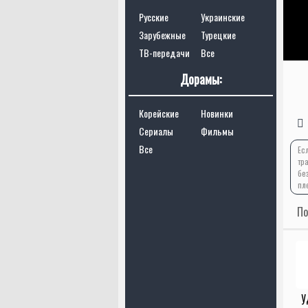
Русские
Украинские
Зарубежные
Турецкие
ТВ-передачи
Все
Дорамы:
Корейские
Новинки
Сериалы
Фильмы
Все
Ес
тр
бе
пл
По
У