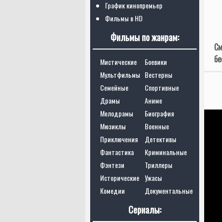
График кинопремьер
Фильмы в HD
Фильмы по жанрам:
См
бе
Мистические
Боевики
Мультфильмы
Вестерны
Семейные
Спортивные
Драмы
Аниме
Мелодрамы
Биография
Мюзиклы
Военные
Приключения
Детективы
Фантастика
Криминальные
Фэнтези
Триллеры
Исторические
Ужасы
Комедии
Документальные
Сериалы: