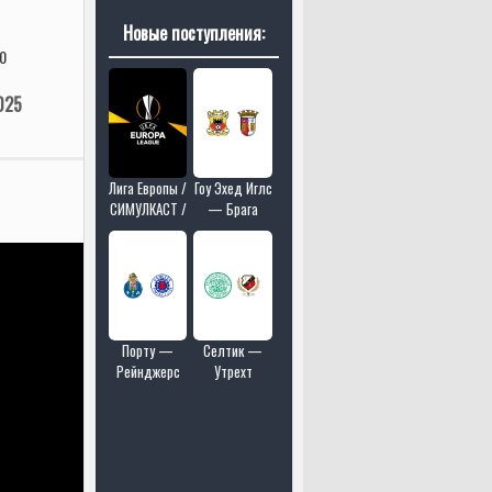
Новые поступления:
0
025
Лига Европы /
Гоу Эхед Иглс
СИМУЛКАСТ /
— Брага
МУЛЬТИКАСТ
/ 18 матчей в
одном эфире
Порту —
Селтик —
Рейнджерс
Утрехт