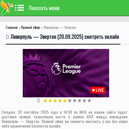
Показать меню
Главная
»
Прямой эфир
» Ливерпуль — Эвертон
Ливерпуль — Эвертон (20.09.2025) смотреть онлайн
Сегодня, 20 сентября 2025 года в 14:30 по МСК на нашем сайте будет
доступна прямая трансляция матча в рамках АПЛ между командами
Ливерпуль — Эвертон. Прямой эфир вы сможете смотреть у нас без каких
либо ограничений бесплатно онлайн.