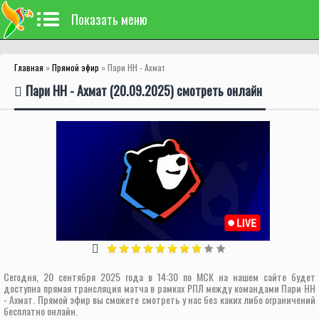
Показать меню
Главная
»
Прямой эфир
» Пари НН - Ахмат
Пари НН - Ахмат (20.09.2025) смотреть онлайн
Сегодня, 20 сентября 2025 года в 14:30 по МСК на нашем сайте будет
доступна прямая трансляция матча в рамках РПЛ между командами Пари НН
- Ахмат. Прямой эфир вы сможете смотреть у нас без каких либо ограничений
бесплатно онлайн.