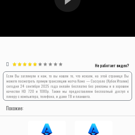
Не работает видео?
Если Вы заглянули к нам, то вы нашли то, что искали, на этой странице Вы
можете посмотреть прямую трансляцию матча Комо — Сассуоло (Кубок Италии)
сегодня 24 сентября 2025 года онлайн бесплатно без рекламы и в хорошем
качестве HD 720 и 1080p. Также мы предоставляем бесплатный доступ к
плееру с компьютера, телефона, и даже ТВ и планшета.
Похожие: