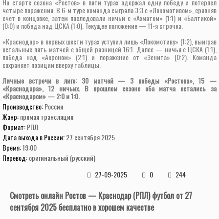
На старте сезона «Ростов» в пяти турах одержал одну победу и потерпел
четыре поражения. В 6-м туре команда сыграла 3:3 с «Локомотивом», сравняв
счёт в концовке, затем последовали ничьи с «Ахматом» (1:1) и «Балтикой»
(0:0) и победа над ЦСКА (1:0). Текущее положение — 11-я строчка.
«Краснодар» в первых шести турах уступил лишь «Локомотиву» (1:2), выиграв
остальные пять матчей с общей разницей 16:1. Далее — ничья с ЦСКА (1:1),
победа над «Акроном» (2:1) и поражение от «Зенита» (0:2). Команда
сохраняет позиции вверху таблицы.
Личные встречи в лиге: 30 матчей — 3 победы «Ростова», 15 —
«Краснодара», 12 ничьих. В прошлом сезоне оба матча остались за
«Краснодаром» — 2:0 и 1:0.
Производство:
Россия
Жанр:
прямая трансляция
Формат:
РПЛ
Дата выхода в России:
27 сентября 2025
Время:
19:00
Перевод:
оригинальный (русский)
27-09-2025
0
244
Смотреть онлайн Ростов — Краснодар (РПЛ) футбол от 27
сентября 2025 бесплатно в хорошем качестве