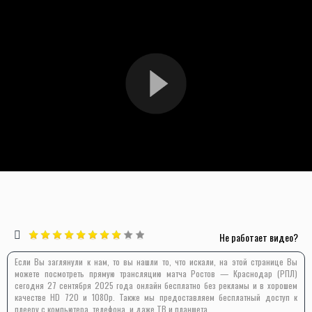
Не работает видео?
Если Вы заглянули к нам, то вы нашли то, что искали, на этой странице Вы
можете посмотреть прямую трансляцию матча Ростов — Краснодар (РПЛ)
сегодня 27 сентября 2025 года онлайн бесплатно без рекламы и в хорошем
качестве HD 720 и 1080p. Также мы предоставляем бесплатный доступ к
плееру с компьютера, телефона, и даже ТВ и планшета.