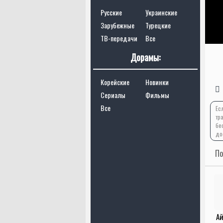
Русские
Украинские
Зарубежные
Турецкие
ТВ-передачи
Все
Дорамы:
Корейские
Новинки
Сериалы
Фильмы
Все
Ес
тр
бе
до
По
Ай