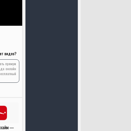
ет видео?
реть прямую
ода онлайн
бесплатный
нхайм —