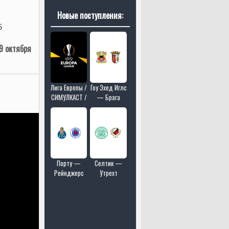
Новые поступления:
5
9 октября
Лига Европы /
Гоу Эхед Иглс
СИМУЛКАСТ /
— Брага
МУЛЬТИКАСТ
/ 18 матчей в
одном эфире
Порту —
Селтик —
Рейнджерс
Утрехт