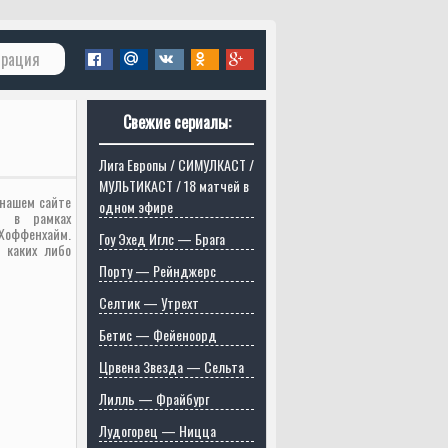
трация
Свежие сериалы:
Лига Европы / СИМУЛКАСТ /
МУЛЬТИКАСТ / 18 матчей в
 нашем сайте
одном эфире
а в рамках
Хоффенхайм.
Гоу Эхед Иглс — Брага
 каких либо
Порту — Рейнджерс
Селтик — Утрехт
Бетис — Фейеноорд
Црвена Звезда — Сельта
Лилль — Фрайбург
Лудогорец — Ницца