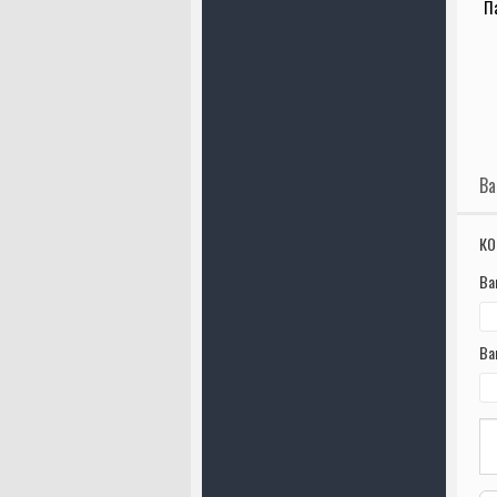
П
Ва
КО
Ва
Ва