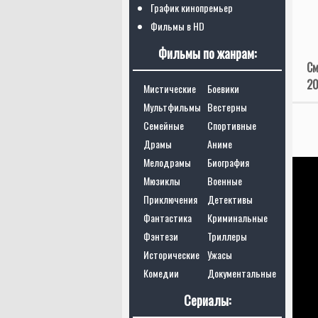
График кинопремьер
Фильмы в HD
Фильмы по жанрам:
См
20
Мистические
Боевики
Мультфильмы
Вестерны
Семейные
Спортивные
Драмы
Аниме
Мелодрамы
Биография
Мюзиклы
Военные
Приключения
Детективы
Фантастика
Криминальные
Фэнтези
Триллеры
Исторические
Ужасы
Комедии
Документальные
Сериалы: