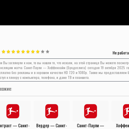
Не работа
ли Вы заглянули к нам, то вы нашли то, что искали, на этой странице Вы можете посмот
ансляцию матча Санкт-Паули — Хоффенхайм (Бундеслига) сегодня 19 октября 2025 г
сплатно без рекламы и в хорошем качестве HD 720 и 1080p. Также мы предоставляем 
ступ к плееру с компьютера, телефона, и даже ТВ и планшета.
хожие:
нтрахт — Санкт-
Вердер — Санкт-
Санкт-Паули —
Хоффе