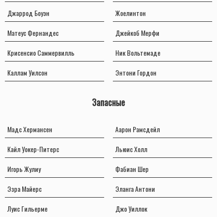
Джаррод Боуэн
Жоелинтон
Матеус Фернандес
Джейкоб Мерфи
Крисенсио Саммервилль
Ник Вольтемаде
Каллам Уилсон
Энтони Гордон
Запасные
Мадс Хермансен
Аарон Рамсдейл
Кайл Уокер-Питерс
Льюис Холл
Игорь Жулиу
Фабиан Шер
Эзра Майерс
Эланга Антони
Луис Гильерме
Джо Уиллок