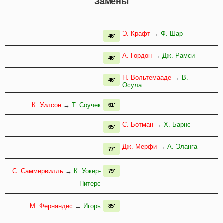
Замены
Э. Крафт
→
Ф. Шар
46'
А. Гордон
→
Дж. Рамси
46'
Н. Вольтемааде
→
В.
46'
Осула
К. Уилсон
→
Т. Соучек
61'
С. Ботман
→
Х. Барнс
65'
Дж. Мерфи
→
А. Эланга
77'
С. Саммервилль
→
К. Уокер-
79'
Питерс
М. Фернандес
→
Игорь
85'