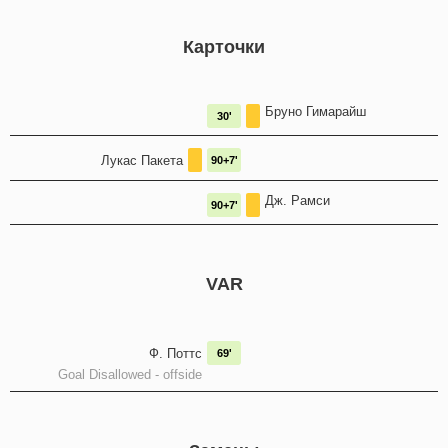
Карточки
Бруно Гимарайш
30'
Лукас Пакета
90+7'
Дж. Рамси
90+7'
VAR
Ф. Поттс
69'
Goal Disallowed - offside