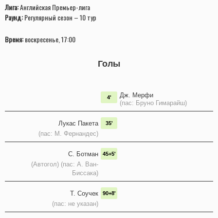
Лига:
Английская Премьер-лига
Раунд:
Регулярный сезон – 10 тур
Время:
воскресенье, 17:00
Голы
Дж. Мерфи
4'
(пас: Бруно Гимарайш)
Лукас Пакета
35'
(пас: М. Фернандес)
С. Ботман
45+5'
(Автогол) (пас: А. Ван-
Биссака)
Т. Соучек
90+8'
(пас: не указан)