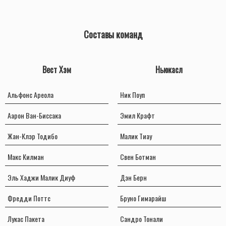
Составы команд
Вест Хэм
Ньюкасл
Альфонс Ареола
Ник Поуп
Аарон Ван-Биссака
Эмил Крафт
Жан-Клэр Тодибо
Малик Тиау
Макс Килман
Свен Ботман
Эль Хаджи Малик Диуф
Дэн Берн
Фредди Поттс
Бруно Гимарайш
Лукас Пакета
Сандро Тонали