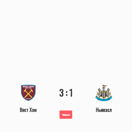
3 : 1
Вест Хэм
Ньюкасл
Завершён