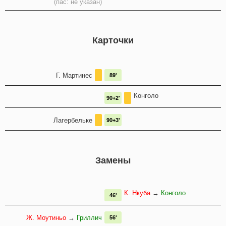
(пас: не указан)
Карточки
Г. Мартинес
89'
Конголо
90+2'
Лагербельке
90+3'
Замены
К. Нкуба
→
Конголо
46'
Ж. Моутиньо
→
Гриллич
56'