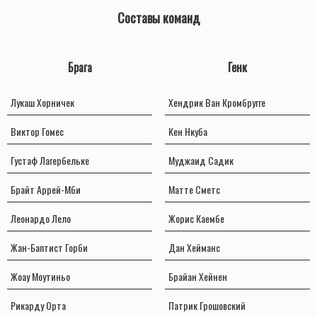
Составы команд
Брага
Генк
Лукаш Хорничек
Хендрик Ван Кромбругге
Виктор Гомес
Кен Нкуба
Густаф Лагербельке
Муджаид Садик
Брайт Аррей-Мби
Матте Сметс
Леонардо Лело
Жорис Каембе
Жан-Баптист Горби
Дан Хейманс
Жоау Моутиньо
Брайан Хейнен
Рикарду Орта
Патрик Грошовский