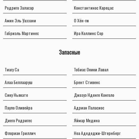
Родриго Заласар
Константинос Карецас
Амин Эль Уаззани
О Хён-гю
Габриэль Мартинес
Ира Коллинс Сор
Запасные
Тиагу Са
Тобиас Окики Лавал
Алаа Беллааруш
Брент Стивенс
Сику Ньякате
Джозуэ Нденге Конголо
Пауло Оливейра
Адриан Паласиос
Диего Родригес
Яймар Медина
Флориан Гриллич
Ноа Адедеджи-Штернберг