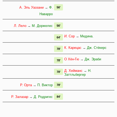
А. Эль Уаззани
→
Ф.
56'
Наварро
Л. Лело
→
М. Доржелес
56'
И. Сор
→
Медина.
64'
К. Карецас
→
Дж. Стёкерс
78'
О Хён-Гю
→
Дж. Эраби
78'
Д. Хейманс
→
Н.
78'
Заттльбергер
Р. Орта
→
П. Виктор
78'
Р. Залазар
→
Д. Родригес
84'