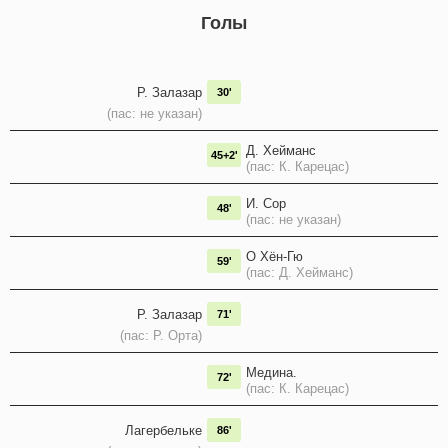
Голы
Р. Залазар
30'
(пас: не указан)
Д. Хейманс
45+2'
(пас: К. Карецас)
И. Сор
48'
(пас: не указан)
О Хён-Гю
59'
(пас: Д. Хейманс)
Р. Залазар
71'
(пас: Р. Орта)
Медина.
72'
(пас: К. Карецас)
Лагербельке
86'