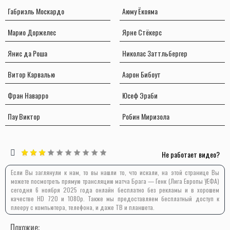
Габриэль Москардо
Аюму Ёкояма
Марио Доржелес
Ярне Стёкерс
Янис да Роша
Николас Заттльбергер
Витор Карвалью
Аарон Бибоут
Фран Наварро
Юсеф Эраби
Пау Виктор
Робин Миризола
Не работает видео?
Если Вы заглянули к нам, то вы нашли то, что искали, на этой странице Вы
можете посмотреть прямую трансляцию матча Брага — Генк (Лига Европы УЕФА)
сегодня 6 ноября 2025 года онлайн бесплатно без рекламы и в хорошем
качестве HD 720 и 1080p. Также мы предоставляем бесплатный доступ к
плееру с компьютера, телефона, и даже ТВ и планшета.
Похожие: