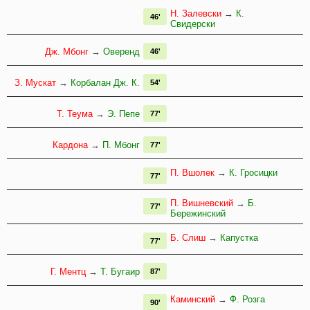
Н. Залевски
→
К.
46'
Свидерски
Дж. Мбонг
→
Оверенд
46'
З. Мускат
→
Корбалан Дж. К.
54'
Т. Теума
→
Э. Пепе
77'
Кардона
→
П. Мбонг
77'
П. Вшолек
→
К. Гросицки
77'
П. Вишневский
→
Б.
77'
Бережинский
Б. Слиш
→
Капустка
77'
Г. Ментц
→
Т. Бугаир
87'
Каминский
→
Ф. Розга
90'