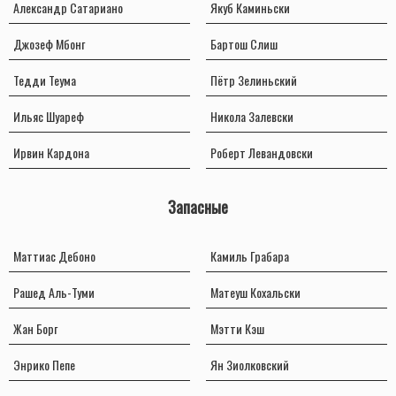
Александр Сатариано
Якуб Каминьски
Джозеф Мбонг
Бартош Слиш
Тедди Теума
Пётр Зелиньский
Ильяс Шуареф
Никола Залевски
Ирвин Кардона
Роберт Левандовски
Запасные
Маттиас Дебоно
Камиль Грабара
Рашед Аль-Туми
Матеуш Кохальски
Жан Борг
Мэтти Кэш
Энрико Пепе
Ян Зиолковский