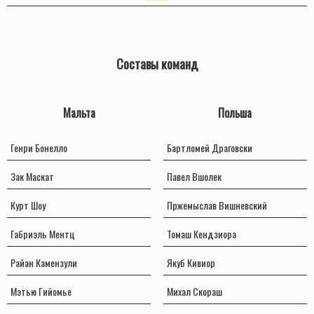
Составы команд
Мальта
Польша
Генри Бонелло
Бартломей Драґовски
Зак Маскат
Павел Вшолек
Курт Шоу
Пржемыслав Вишневский
Габриэль Ментц
Томаш Кендзиора
Райан Камензули
Якуб Кивиор
Мэтью Гийомье
Михал Скораш