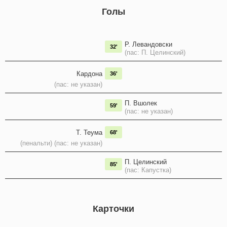
Голы
Р. Левандовски
32'
(пас: П. Целинский)
Кардона
36'
(пас: не указан)
П. Вшолек
59'
(пас: не указан)
Т. Теума
68'
(пенальти) (пас: не указан)
П. Целинский
85'
(пас: Капустка)
Карточки