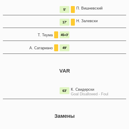
П. Вишневский
5'
Н. Залевски
17'
Т. Теума
45+3'
А. Сатариано
49'
VAR
К. Свидерски
63'
Goal Disallowed - Foul
Замены