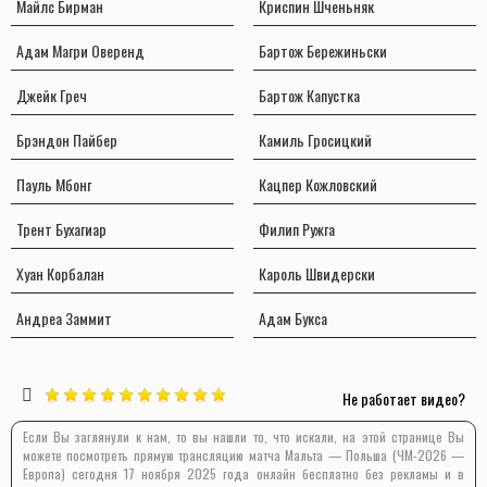
Майлс Бирман
Криспин Шченьняк
Адам Магри Оверенд
Бартож Бережиньски
Джейк Греч
Бартож Капустка
Брэндон Пайбер
Камиль Гросицкий
Пауль Мбонг
Кацпер Кожловский
Трент Бухагиар
Филип Ружга
Хуан Корбалан
Кароль Швидерски
Андреа Заммит
Адам Букса
Не работает видео?
Если Вы заглянули к нам, то вы нашли то, что искали, на этой странице Вы
можете посмотреть прямую трансляцию матча Мальта — Польша (ЧМ-2026 —
Европа) сегодня 17 ноября 2025 года онлайн бесплатно без рекламы и в