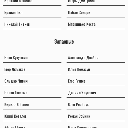
Ираклий Манелов
Игорь Дмитриев
Брайан Гил
Пабло Солари
Николай Титков
Маркиньос Коста
Запасные
Иван Кукушкин
Александр Довбня
Егор Любаков
Илья Помазун
Эльдар Чивич
Егор Гузиев
Натан Гассама
Даниил Хлусевич
Кирилл Обонин
Олег Реабчук
Юрий Ковалев
Роман Зобнин
Айман Мурид
Илья Самошников