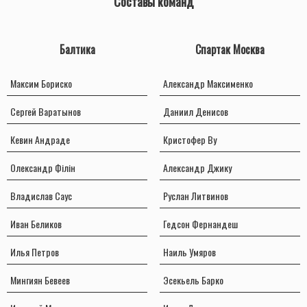
Составы команд
Балтика
Спартак Москва
Максим Бориско
Александр Максименко
Сергей Варатынов
Даниил Денисов
Кевин Андраде
Кристофер Ву
Олександр Філін
Александр Джику
Владислав Саус
Руслан Литвинов
Иван Беликов
Гедсон Фернандеш
Илья Петров
Наиль Умяров
Мингиян Бевеев
Эсекьель Барко