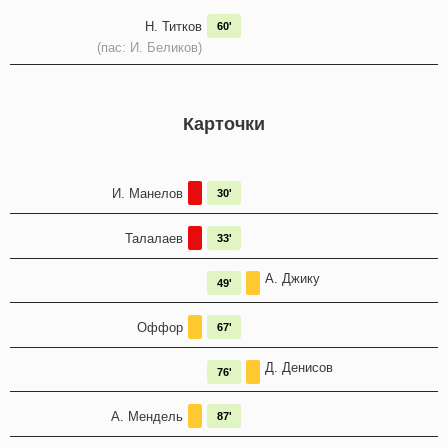
Н. Титков
60'
(пас: И. Беликов)
Карточки
И. Манелов
30'
Талалаев
33'
А. Джику
49'
Оффор
67'
Д. Денисов
76'
А. Мендель
87'