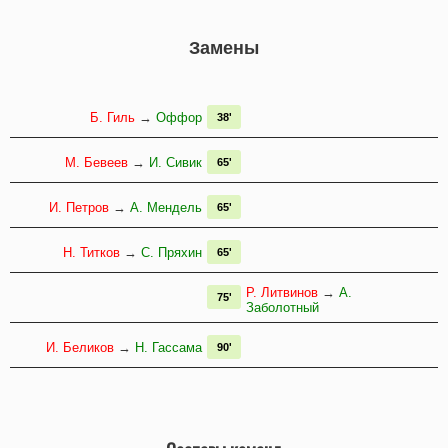
Замены
Б. Гиль
→
Оффор
38'
М. Бевеев
→
И. Сивик
65'
И. Петров
→
А. Мендель
65'
Н. Титков
→
С. Пряхин
65'
Р. Литвинов
→
А.
75'
Заболотный
И. Беликов
→
Н. Гассама
90'