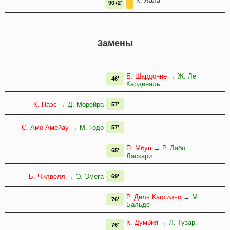
К. Лала
90+2'
Замены
Б. Шардонне
→
Ж. Ле
46'
Кардиналь
К. Паэс
→
Д. Морейра
57'
С. Амо-Амейау
→
М. Годо
57'
П. Мбуп
→
Р. Лабо
65'
Ласкари
Б. Чилвелл
→
Э. Эмега
69'
Р. Дель Кастильо
→
М.
76'
Бальде
К. Думбия
→
Л. Тузар.
76'