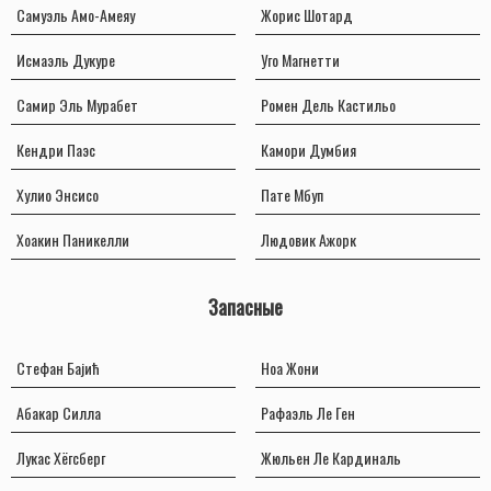
Самуэль Амо-Амеяу
Жорис Шотард
Исмаэль Дукуре
Уго Магнетти
Самир Эль Мурабет
Ромен Дель Кастильо
Кендри Паэс
Камори Думбия
Хулио Энсисо
Пате Мбуп
Хоакин Паникелли
Людовик Ажорк
Запасные
Стефан Бајић
Ноа Жони
Абакар Силла
Рафаэль Ле Ген
Лукас Хёгсберг
Жюльен Ле Кардиналь