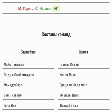
М. Годо
→
С. Нанаси
85'
Составы команд
Страсбург
Брест
Майк Пендерс
Грегуар Кудер
Эндрю Омобамиделе
Кенни Лала
Мамаду Сарр
Брендан Шардонне
Бен Чилвелл
Мишель Диас
Гела Дуэ
Дауда Гиндо