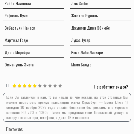
Рабби Нзингола
Люк Зогбе
Рафаэль Луис
Жюстен Бурголь
Себастьян Нанаси
Джуниор Дина Эбимбе
Мартиал Годо
Лукас Тузар.
Диего Морейра
Реми Лабо Ласкари
Эммануэль Эмега
Мама Балде
Не работает видео?
Если Вы заглянули к нам, то вы нашли то, что искали, на этой странице Вы
можете посмотреть прямую трансляцию матча Страсбург — Брест (Лига 1)
сегодня 30 ноября 2025 года онлайн бесплатно без рекламы и в хорошем
качестве HD 720 и 1080p. Также мы предоставляем бесплатный доступ к
плееру с компьютера, телефона, и даже ТВ и планшета.
Похожие: