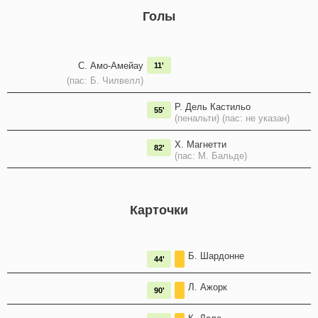
Голы
С. Амо-Амейау
11'
(пас: Б. Чилвелл)
Р. Дель Кастильо
55'
(пенальти) (пас: не указан)
Х. Магнетти
82'
(пас: М. Бальде)
Карточки
Б. Шардонне
44'
Л. Ажорк
90'