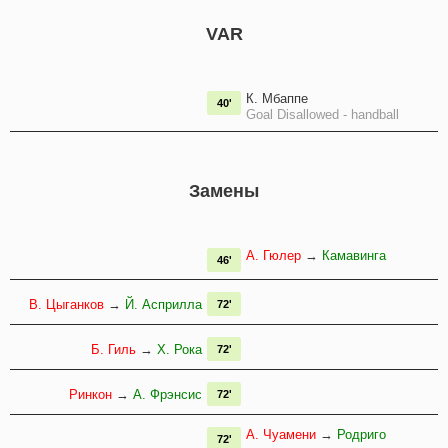
VAR
К. Мбаппе
40'
Goal Disallowed - handball
Замены
А. Гюлер
→
Камавинга
46'
В. Цыганков
→
Й. Асприлла
72'
Б. Гиль
→
Х. Рока
72'
Ринкон
→
А. Фрэнсис
72'
А. Чуамени
→
Родриго
72'