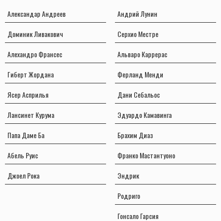
Александар Андреев
Андрий Лунин
Доминик Ливакович
Серхио Местре
Алехандро Франсес
Альваро Каррерас
Гиберт Жордана
Ферланд Менди
Ясер Асприлья
Дани Себальос
Лансинет Курума
Эдуардо Камавинга
Папа Даме Ба
Брахим Диаз
Абель Руис
Франко Мастантуоно
Джоел Рока
Эндрик
Родриго
Гонсало Гарсия