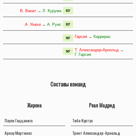
В. Ванат
→
Л. Курума
83'
А. Унахи
→
А. Руис
83'
Гарсия
→
Каррерас
90'
Т. Александер-Арнольд
→
90'
Г. Гарсия
Составы команд
Жирона
Реал Мадрид
Пауло Гаццанига
Тибо Куртуа
Арнау Мартинес
Трент Александер-Арнольд