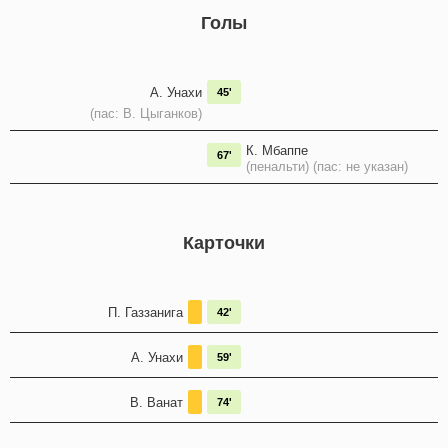
Голы
А. Унахи
45'
(пас: В. Цыганков)
К. Мбаппе
67'
(пенальти) (пас: не указан)
Карточки
П. Газзанига
42'
А. Унахи
59'
В. Ванат
74'