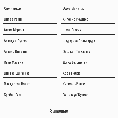
Хуго Ринкон
Эдер Милитао
Витор Рейш
Антонио Рюдигер
Алекс Морено
Фран Гарсия
Аззедин Оунахи
Федерико Вальверде
Аксель Витсель
Орельен Тшуамени
Иван Мартин
Джуд Беллингем
Виктор Цыганков
Арда Гюлер
Владислав Ванат
Килиан Мбаппе
Брайан Гил
Винисиус Жуниор
Запасные