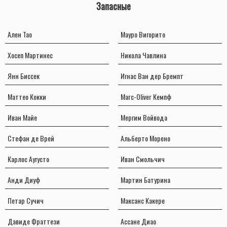
Запасные
Ален Тао
Мауро Вигорито
Хосеп Мартинес
Никола Чавлина
Янн Биссек
Игнас Ван дер Бремпт
Маттео Кокки
Marc-Oliver Кемпф
Иван Майе
Мергим Войвода
Стефан де Врей
Альберто Морено
Карлос Аугусто
Иван Смольчич
Анди Диуф
Мартин Батурина
Петар Сучич
Максанс Какере
Давиде Фраттези
Ассане Диао