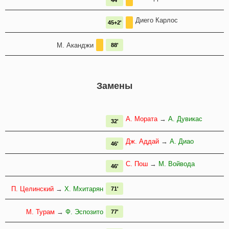
44'
Диего Карлос
45+2'
М. Аканджи
88'
Замены
А. Мората
→
А. Дувикас
32'
Дж. Аддай
→
А. Диао
46'
С. Пош
→
М. Войвода
46'
П. Целинский
→
Х. Мхитарян
71'
М. Турам
→
Ф. Эспозито
77'