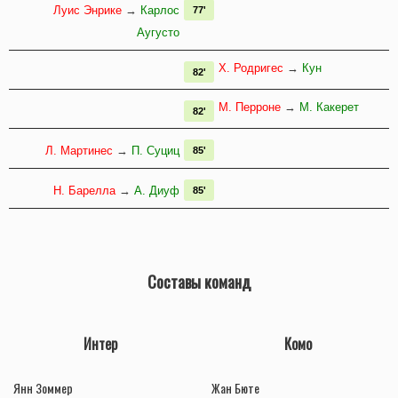
Луис Энрике
→
Карлос
77'
Аугусто
Х. Родригес
→
Кун
82'
М. Перроне
→
М. Какерет
82'
Л. Мартинес
→
П. Суциц
85'
Н. Барелла
→
А. Диуф
85'
Составы команд
Интер
Комо
Янн Зоммер
Жан Бюте