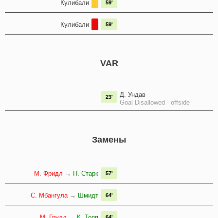
Кулибали
59'
Кулибали
59'
VAR
Д. Ундав
23'
Goal Disallowed - offside
Замены
М. Фридл
→
Н. Старк
57'
С. Мбангула
→
Шмидт
64'
М. Грулл
→
К. Топп
64'