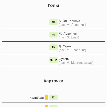
Голы
Б. Эль Ханнус
40'
(пас: Ж. Левелинг)
Ж. Левелинг
44'
(пас: Ф. Ельч)
Д. Ундав
79'
(пас: Ж. Левелинг)
Фуррих
90+7'
(пас: М. Миттельштадт)
Карточки
Кулибали
11'