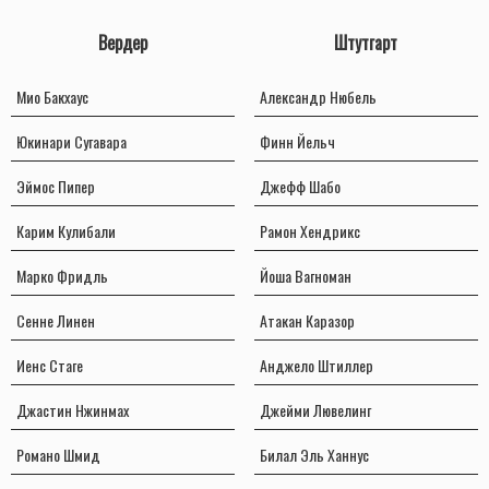
Вердер
Штутгарт
Мио Бакхаус
Александр Нюбель
Юкинари Сугавара
Финн Йельч
Эймос Пипер
Джефф Шабо
Карим Кулибали
Рамон Хендрикс
Марко Фридль
Йоша Вагноман
Сенне Линен
Атакан Каразор
Иенс Стаге
Анджело Штиллер
Джастин Нжинмах
Джейми Лювелинг
Романо Шмид
Билал Эль Ханнус