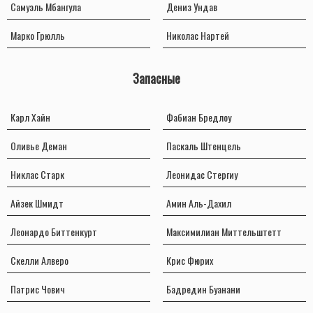
Самуэль Мбангула
Дениз Ундав
Марко Грюлль
Николас Нартей
Запасные
Карл Хайн
Фабиан Бредлоу
Оливье Деман
Паскаль Штенцель
Никлас Старк
Леонидас Стергиу
Айзек Шмидт
Амин Аль-Дахил
Леонардо Биттенкурт
Максимилиан Миттельштетт
Скелли Алверо
Крис Фюрих
Патрис Чович
Бадредин Буанани