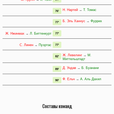
Н. Нартей
→
Т. Томас
76'
Б. Эль Ханнус
→
Фуррих
77'
Ж. Нжинмах
→
Л. Биттенкурт
77'
С. Линен
→
Пуэртас
77'
Ж. Левелинг
→
М.
82'
Миттельштадт
Д. Ундав
→
Б. Буанани
89'
Ф. Ельч
→
А. Аль Дахил
90'
Составы команд