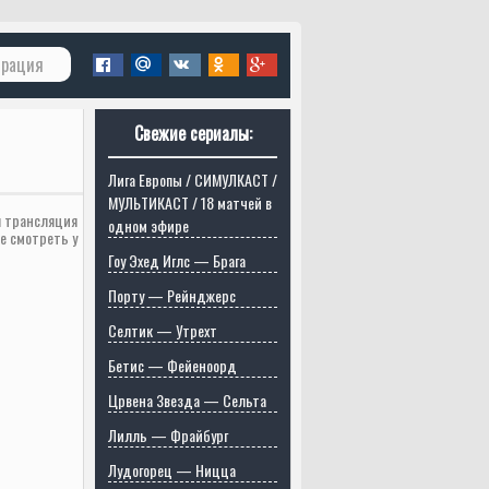
трация
Свежие сериалы:
Лига Европы / СИМУЛКАСТ /
МУЛЬТИКАСТ / 18 матчей в
я трансляция
одном эфире
е смотреть у
Гоу Эхед Иглс — Брага
Порту — Рейнджерс
Селтик — Утрехт
Бетис — Фейеноорд
Црвена Звезда — Сельта
Лилль — Фрайбург
Лудогорец — Ницца