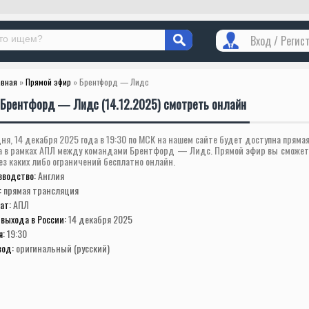
Вход / Регис
авная
»
Прямой эфир
» Брентфорд — Лидс
Брентфорд — Лидс (14.12.2025) смотреть онлайн
ня, 14 декабря 2025 года в 19:30 по МСК на нашем сайте будет доступна пряма
а в рамках АПЛ между командами Брентфорд — Лидс. Прямой эфир вы сможет
ез каких либо ограничений бесплатно онлайн.
зводство:
Англия
:
прямая трансляция
ат:
АПЛ
выхода в России:
14 декабря 2025
я:
19:30
вод:
оригинальный (русский)