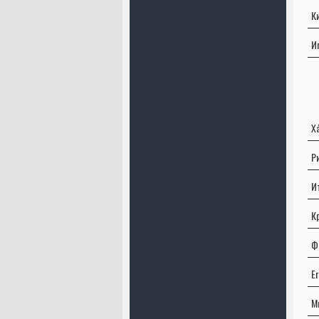
К
И
Х
Р
И
К
Ф
Е
М