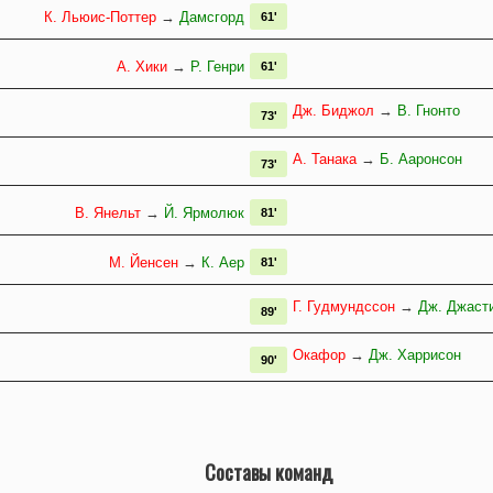
К. Льюис-Поттер
→
Дамсгорд
61'
А. Хики
→
Р. Генри
61'
Дж. Биджол
→
В. Гнонто
73'
А. Танака
→
Б. Ааронсон
73'
В. Янельт
→
Й. Ярмолюк
81'
М. Йенсен
→
К. Аер
81'
Г. Гудмундссон
→
Дж. Джаст
89'
Окафор
→
Дж. Харрисон
90'
Составы команд