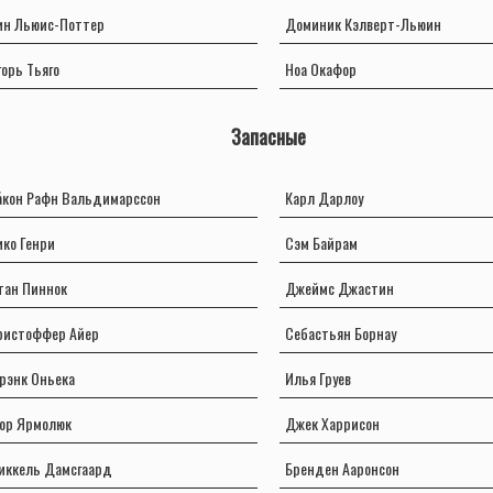
ин Льюис-Поттер
Доминик Кэлверт-Льюин
горь Тьяго
Ноа Окафор
Запасные
а́кон Рафн Вальдимарссон
Карл Дарлоу
ико Генри
Сэм Байрам
тан Пиннок
Джеймс Джастин
ристоффер Айер
Себастьян Борнау
рэнк Оньека
Илья Груев
гор Ярмолюк
Джек Харрисон
иккель Дамсгаард
Бренден Ааронсон