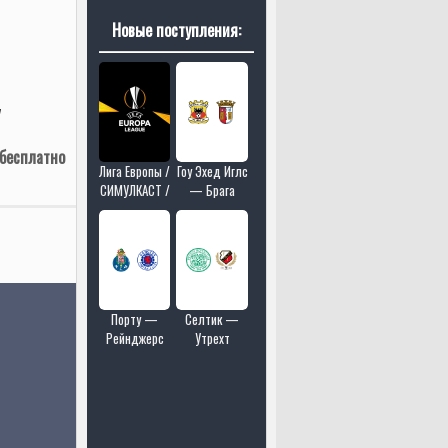
Новые поступления:
7
 бесплатно
Лига Европы /
Гоу Эхед Иглс
СИМУЛКАСТ /
— Брага
МУЛЬТИКАСТ
/ 18 матчей в
одном эфире
Порту —
Селтик —
Рейнджерс
Утрехт