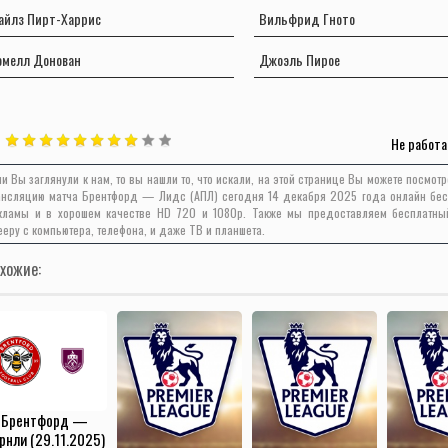
айлз Пирт-Харрис
Вильфрид Гното
омелл Донован
Джоэль Пирое
Не работа
ли Вы заглянули к нам, то вы нашли то, что искали, на этой странице Вы можете посмот
ансляцию матча Брентфорд — Лидс (АПЛ) сегодня 14 декабря 2025 года онлайн бес
кламы и в хорошем качестве HD 720 и 1080p. Также мы предоставляем бесплатны
ееру с компьютера, телефона, и даже ТВ и планшета.
хожие:
Брентфорд —
рнли (29.11.2025)