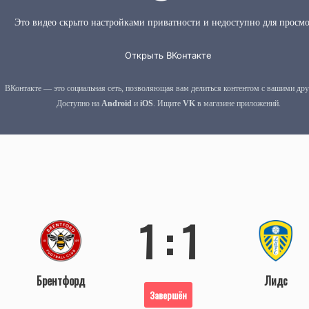
1 : 1
Брентфорд
Лидс
Завершён