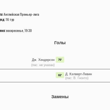
га:
Английская Премьер-лига
унд:
16 тур
емя:
воскресенье, 19:30
Голы
Дж. Хендерсон
70'
(пас: не указан)
Д. Кэлверт-Левин
82'
(пас: В. Гнонто)
Замены