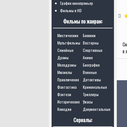
График кинопремьер
Фильмы в HD
Фильмы по жанрам:
Мистические
Боевики
Мультфильмы
Вестерны
См
Семейные
Спортивные
в 
Драмы
Аниме
Мелодрамы
Биография
Мюзиклы
Военные
Приключения
Детективы
Фантастика
Криминальные
Фэнтези
Триллеры
Исторические
Ужасы
Комедии
Документальные
Сериалы: