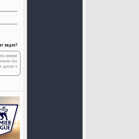
ет видео?
реть прямую
платно без
й доступ к