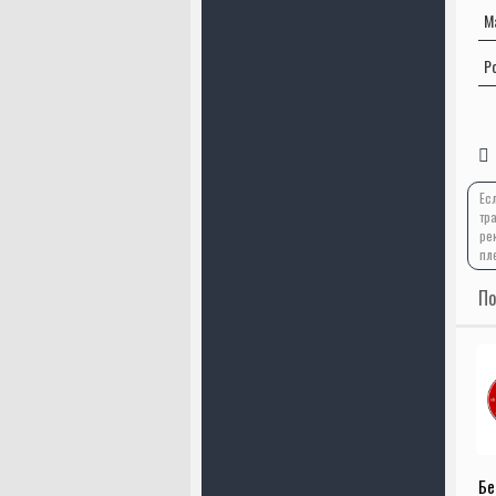
М
Р
Ес
тр
ре
пл
По
Бе