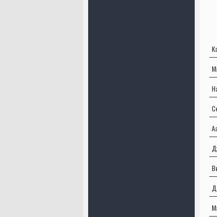
К
М
Н
С
А
Д
В
Д
М