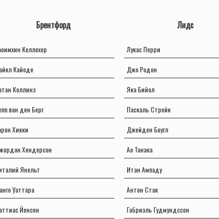
Брентфорд
Лидс
аоимхин Келлехер
Лукас Перри
айкл Кайоде
Джо Родон
атан Коллинз
Яка Бийол
епп ван ден Берг
Паскаль Стрейк
арон Хикки
Джейден Боугл
жордан Хендерсон
Ао Танака
италий Янельт
Итан Ампаду
анго Уаттара
Антон Стак
аттиас Йенсен
Габриэль Гудмундссон