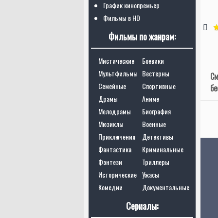
График кинопремьер
Фильмы в HD
Фильмы по жанрам:
Мистические
Боевики
Мультфильмы
Вестерны
См
Семейные
Спортивные
бе
Драмы
Аниме
Мелодрамы
Биография
Мюзиклы
Военные
Приключения
Детективы
Фантастика
Криминальные
Фэнтези
Триллеры
Исторические
Ужасы
Комедии
Документальные
Сериалы: