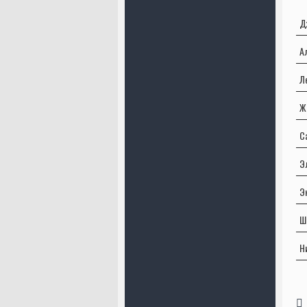
Д
А
Л
Ж
С
Э
Э
Ш
Н