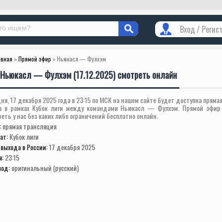
Вход / Регис
авная
»
Прямой эфир
» Ньюкасл — Фулхэм
Ньюкасл — Фулхэм (17.12.2025) смотреть онлайн
ня, 17 декабря 2025 года в 23:15 по МСК на нашем сайте будет доступна пряма
а в рамках Кубок лиги между командами Ньюкасл — Фулхэм. Прямой эфир
еть у нас без каких либо ограничений бесплатно онлайн.
:
прямая трансляция
ат:
Кубок лиги
выхода в России:
17 декабря 2025
я:
23:15
вод:
оригинальный (русский)