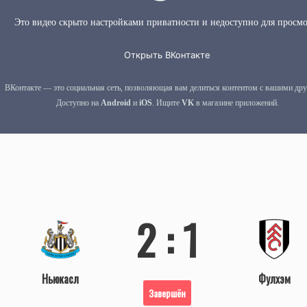
2 : 1
Ньюкасл
Фулхэм
Завершён