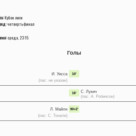
га:
Кубок лиги
унд:
четвертьфинал
емя:
среда, 23:15
Голы
И. Уисса
10'
(пас: не указан)
С. Лукич
16'
(пас: А. Робинсон)
Л. Майли
90+2'
(пас: С. Тонали)