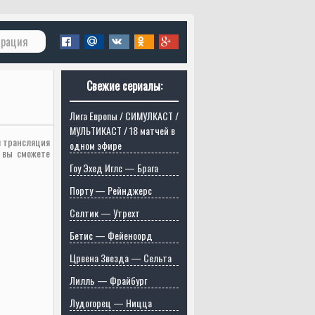
трация
Свежие сериалы:
Лига Европы / СИМУЛКАСТ /
МУЛЬТИКАСТ / 18 матчей в
я трансляция
одном эфире
 вы сможете
Гоу Эхед Иглс — Брага
Порту — Рейнджерс
Селтик — Утрехт
Бетис — Фейеноорд
Црвена Звезда — Сельта
Лилль — Фрайбург
Лудогорец — Ницца