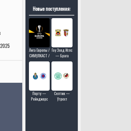
Новые поступления:
8
 2025
Лига Европы /
Гоу Эхед Иглс
СИМУЛКАСТ /
— Брага
МУЛЬТИКАСТ
/ 18 матчей в
одном эфире
Порту —
Селтик —
Рейнджерс
Утрехт