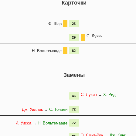
Карточки
Ф. Шар
23'
С. Лукич
29'
Н. Вольтемааде
82'
Замены
С. Лукич
→
Х. Рид
46'
Дж. Уиллок
→
С. Тонали
72'
И. Уисса
→
Н. Вольтемааде
72'
Э. Смит-Роу
→
Дж. Кинг