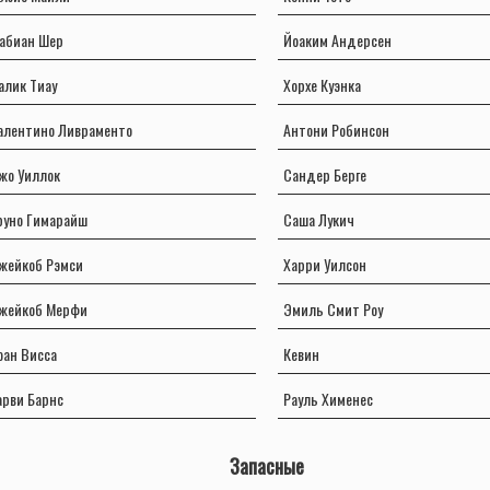
абиан Шер
Йоаким Андерсен
алик Тиау
Хорхе Куэнка
алентино Ливраменто
Антони Робинсон
жо Уиллок
Сандер Берге
руно Гимарайш
Саша Лукич
жейкоб Рэмси
Харри Уилсон
жейкоб Мерфи
Эмиль Смит Роу
оан Висса
Кевин
арви Барнс
Рауль Хименес
Запасные