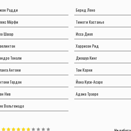
жон Радди
Бернд Лено
лекс Мёрфи
Тимоти Кастанье
ео Шахар
Исса Диоп
оелинтон
Харрисон Рид
андро Тонали
Джошуа Кинг
ланга Антони
Том Кэрни
нтони Гордон
Йона Куси-Асаре
он Нив
Адама Траоре
ик Вольтемаде
Не работа