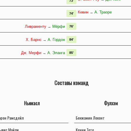
73'
Кевин
→
А. Траоре
74'
Ливраменту
→
Мёрфи
76'
Х. Барнс
→
А. Гордон
84'
Дж. Мерфи
→
А. Эланга
85'
Составы команд
Ньюкасл
Фулхэм
арон Рамсдейл
Бенжамин Леконт
ьюис Майли
Кенни Тете