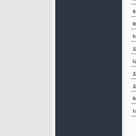
Ф
М
В
Д
Б
Д
Д
Й
Х