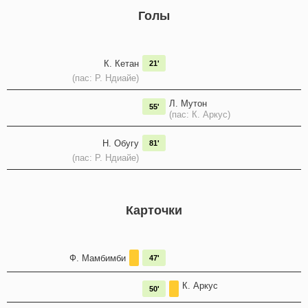
Голы
К. Кетан
21'
(пас: Р. Ндиайе)
Л. Мутон
55'
(пас: К. Аркус)
Н. Обугу
81'
(пас: Р. Ндиайе)
Карточки
Ф. Мамбимби
47'
К. Аркус
50'