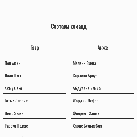
Составы команд
Гавр
Анже
Пол Арни
Мелвин Зинга
Лоик Него
Карленс Аркус
Аюму Секо
Абдулайе Бамба
Готье Ллорис
Жордан Лефор
Янис Зуави
Флорент Ханин
Рассул Ндияе
Харис Белькебла