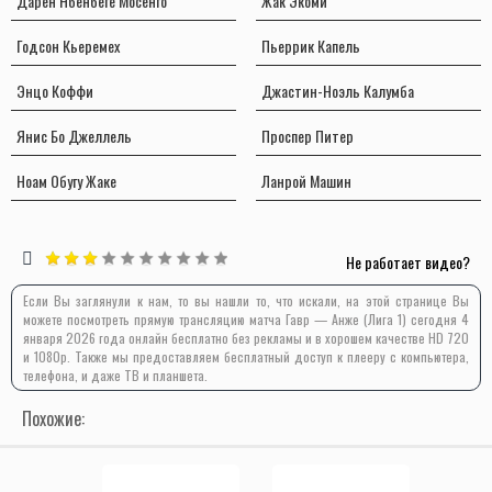
Дарен Нбенбеге Мосенго
Жак Экоми
Годсон Кьеремех
Пьеррик Капель
Энцо Коффи
Джастин-Ноэль Калумба
Янис Бо Джеллель
Проспер Питер
Ноам Обугу Жаке
Ланрой Машин
Не работает видео?
Если Вы заглянули к нам, то вы нашли то, что искали, на этой странице Вы
можете посмотреть прямую трансляцию матча Гавр — Анже (Лига 1) сегодня 4
января 2026 года онлайн бесплатно без рекламы и в хорошем качестве HD 720
и 1080p. Также мы предоставляем бесплатный доступ к плееру с компьютера,
телефона, и даже ТВ и планшета.
Похожие: