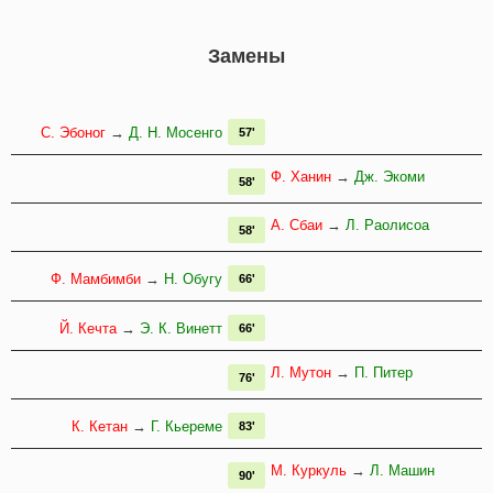
Замены
С. Эбоног
→
Д. Н. Мосенго
57'
Ф. Ханин
→
Дж. Экоми
58'
А. Сбаи
→
Л. Раолисоа
58'
Ф. Мамбимби
→
Н. Обугу
66'
Й. Кечта
→
Э. К. Винетт
66'
Л. Мутон
→
П. Питер
76'
К. Кетан
→
Г. Кьереме
83'
М. Куркуль
→
Л. Машин
90'