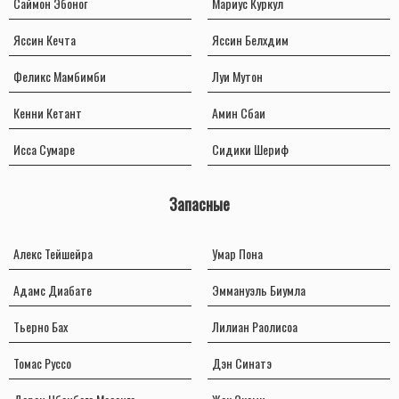
Саймон Эбоног
Мариус Куркул
Яссин Кечта
Яссин Белхдим
Феликс Мамбимби
Луи Мутон
Кенни Кетант
Амин Сбаи
Исса Сумаре
Сидики Шериф
Запасные
Алекс Тейшейра
Умар Пона
Адамс Диабате
Эммануэль Биумла
Тьерно Бах
Лилиан Раолисоа
Томас Руссо
Дэн Синатэ