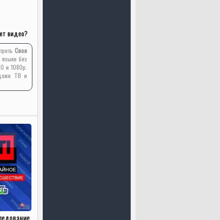
ет видео?
отреть
Своя
 языке без
0 и 1080p.
 даже ТВ и
ледование