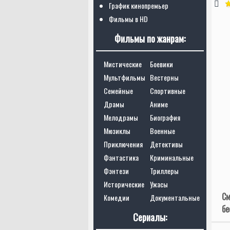
График кинопремьер
Фильмы в HD
Фильмы по жанрам:
Мистические
Боевики
Мультфильмы
Вестерны
Семейные
Спортивные
Драмы
Аниме
Мелодрамы
Биография
Мюзиклы
Военные
Приключения
Детективы
Фантастика
Криминальные
Фэнтези
Триллеры
Исторические
Ужасы
См
Комедии
Документальные
бе
Сериалы: