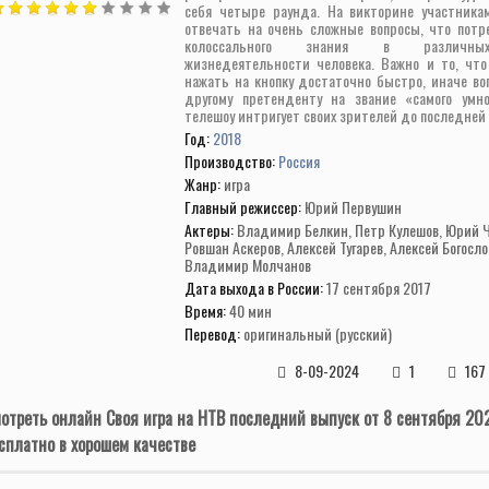
себя четыре раунда. На викторине участника
отвечать на очень сложные вопросы, что потр
колоссального знания в различны
жизнедеятельности человека. Важно и то, что
нажать на кнопку достаточно быстро, иначе во
другому претенденту на звание «самого умно
телешоу интригует своих зрителей до последней
Год:
2018
Производство:
Россия
Жанр:
игра
Главный режиссер:
Юрий Первушин
Актеры:
Владимир Белкин, Петр Кулешов, Юрий 
Ровшан Аскеров, Алексей Тугарев, Алексей Богосло
Владимир Молчанов
Дата выхода в России:
17 сентября 2017
Время:
40 мин
Перевод:
оригинальный (русский)
8-09-2024
1
167
отреть онлайн Своя игра на НТВ последний выпуск от 8 сентября 20
сплатно в хорошем качестве