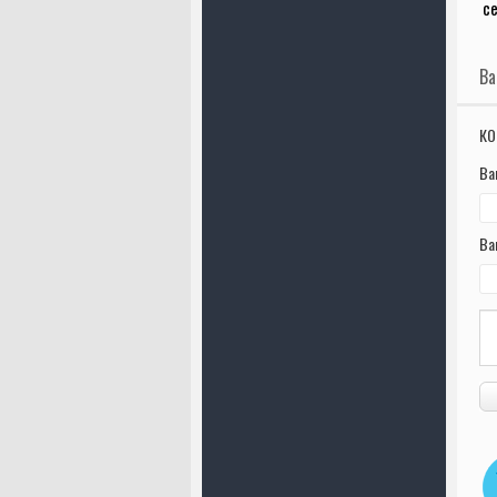
се
Ва
КО
Ва
Ва