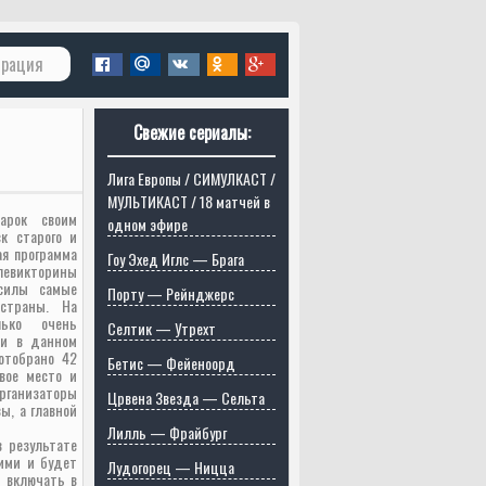
трация
Свежие сериалы:
Лига Европы / СИМУЛКАСТ /
МУЛЬТИКАСТ / 18 матчей в
арок своим
одном эфире
к старого и
ая программа
Гоу Эхед Иглс — Брага
левикторины
 силы самые
Порту — Рейнджерс
страны. На
лько очень
Селтик — Утрехт
ли в данном
отобрано 42
Бетис — Фейеноорд
рвое место и
анизаторы
Црвена Звезда — Сельта
ы, а главной
Лилль — Фрайбург
в результате
ими и будет
Лудогорец — Ницца
т включать в