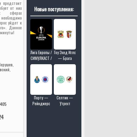
м предстоит
ебует от них
Новые поступления:
х сферах
 необходимо
прос уйдет к
го». Данное
 минуты!
Лига Европы /
Гоу Эхед Иглс
СИМУЛКАСТ /
— Брага
МУЛЬТИКАСТ
Черушев,
вский,
/ 18 матчей в
одном эфире
Порту —
Селтик —
Рейнджерс
Утрехт
 405
24