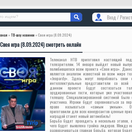
Вход / Регис
авная
»
ТВ-шоу новинки
» Своя игра (8.09.2024)
Своя игра (8.09.2024) смотреть онлайн
Телеканал НТВ приготовил настоящий под
телезрителям. 14 января выйдет новый выпус
полюбившегося всем проекта «Своя игра». Данн
является аналогом известной во всем мире те
«Jeopardy». Здесь могут попробовать свои
интеллектуальные представители со всей 
данном проекте будут состязаться то
эрудированные гости, которые уже участвова
телешоу. Специализированной системой было 
участника. Игроки будут соревноваться за пе
право называться «самым умным». Орг
приготовили для всех конкурсантов ценные приз
наградой станет новый автомобиль!
Борьба будет проходить в несколько этапов, 
чего будет выявлена тройка лидеров. Между н
разворачиваться главная борьба, которая буде