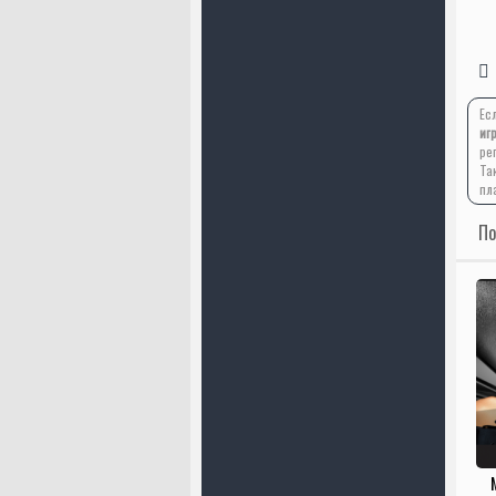
Ес
иг
ре
Та
пл
По