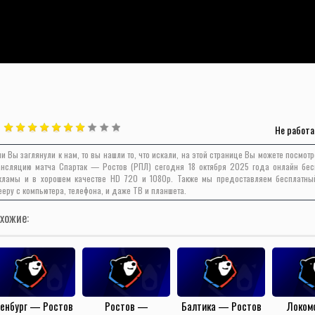
Не работа
ли Вы заглянули к нам, то вы нашли то, что искали, на этой странице Вы можете посмот
ансляцию матча Спартак — Ростов (РПЛ) сегодня 18 октября 2025 года онлайн бес
кламы и в хорошем качестве HD 720 и 1080p. Также мы предоставляем бесплатны
ееру с компьютера, телефона, и даже ТВ и планшета.
хожие:
енбург — Ростов
Ростов —
Балтика — Ростов
Локом