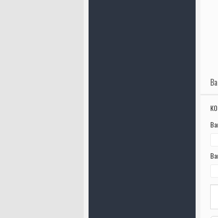
Ва
КО
Ва
Ва