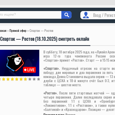
Вход / Регис
авная
»
Прямой эфир
» Спартак — Ростов
Спартак — Ростов (18.10.2025) смотреть онлайн
В субботу, 18 октября 2025 года, на «Лукойл Аре
игра 12-го тура чемпионата России сезон
«Спартак» примет «Ростов». Старт — в 15:15 мск
«Спартак».
Неудачный отрезок на старте вк
победу, две мировые и два поражения за пять 
команда Деяна Станковича выдала серию — 13 оч
дерби с ЦСКА к 18-й минуте счёт был 0:3, ит
таблице — шестое место.
«Ростов».
После пяти стартовых матчей — од
четыре поражения. Далее последовала серия и
без поражений: 1:1 с ЦСКА и «Оренбург
«Локомотивом», 1:1 с «Ростовом», а также нул
«Балтикой» и «Краснодаром». Позиция — десят
Производство:
Россия