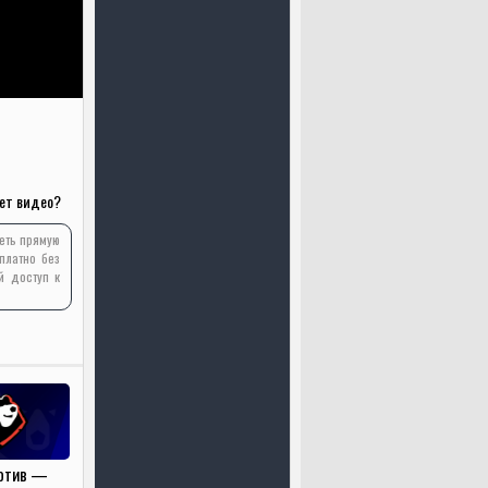
ет видео?
реть прямую
платно без
й доступ к
отив —