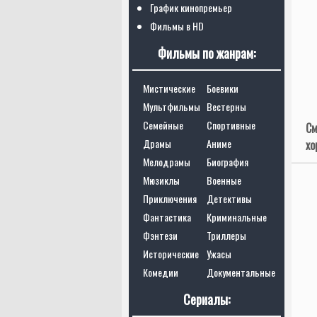
График кинопремьер
Фильмы в HD
Фильмы по жанрам:
Мистические
Боевики
Мультфильмы
Вестерны
Семейные
Спортивные
См
Драмы
Аниме
хо
Мелодрамы
Биография
Мюзиклы
Военные
Приключения
Детективы
Фантастика
Криминальные
Фэнтези
Триллеры
Исторические
Ужасы
Комедии
Документальные
Сериалы: