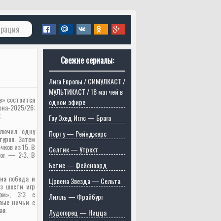
трация
Свежие сериалы:
Лига Европы / СИМУЛКАСТ /
МУЛЬТИКАСТ / 18 матчей в
не» состоится
одном эфире
а-2025/26:
.
Гоу Эхед Иглс — Брага
лючил одну
Порту — Рейнджерс
туров. Затем
ков из 15. В
Селтик — Утрехт
ог — 2:3. В
Бетис — Фейеноорд
на победа и
Црвена Звезда — Сельта
з шести игр
ом», 3:3 с
Лилль — Фрайбург
евые ничьи с
ая.
Лудогорец — Ницца