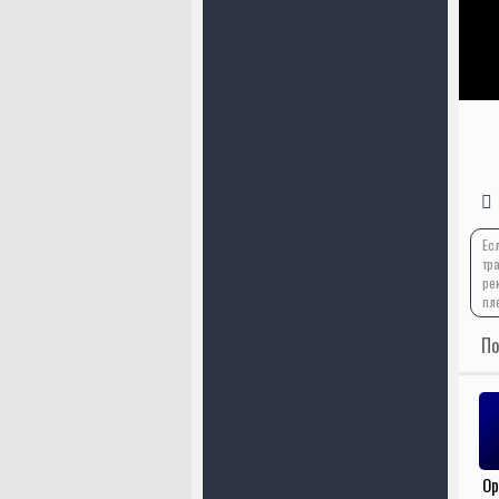
Ес
тр
ре
пл
По
Ор